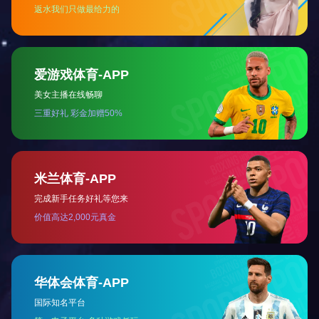

信息安全整体解决方案
分类：
解决方案
发布时间：
2022-07-29 15:49:37
访问量：
0
概要:
概要:
详情
数据安全解决方案为数据安全设计全面可信的防御体系，提
出“知”、“识”、“控”、“察”、“行”的数据安全治理方法 论，以
及包括数据梳理、运维数据监管、业务数据监管、办公数据监
管、数据的可视化的完整解决方案，有效保护数据在全生 命
周期过程中的安全，达到合法采集、合理利用、静态可知、动
态可控的防护目标。